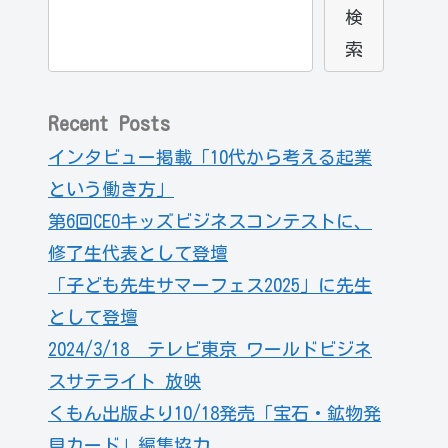
検
索
Recent Posts
インタビュー掲載「10代から考える起業
という働き方」
第6回CEOキッズビジネスコンテストに、
修了生代表として登壇
「子ども先生サマーフェス2025」に先生
として登壇
2024/3/18 テレビ東京 ワールドビジネ
スサテライト 放映
くもん出版より10/18発売「宝石・鉱物発
見カード」編集協力