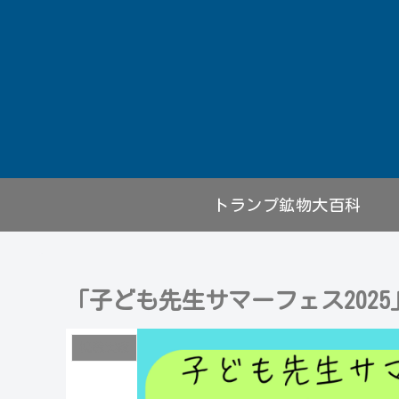
トランプ鉱物大百科
「子ども先生サマーフェス202
掲載実績