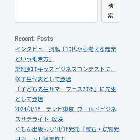
検
索
Recent Posts
インタビュー掲載「10代から考える起業
という働き方」
第6回CEOキッズビジネスコンテストに、
修了生代表として登壇
「子ども先生サマーフェス2025」に先生
として登壇
2024/3/18 テレビ東京 ワールドビジネ
スサテライト 放映
くもん出版より10/18発売「宝石・鉱物発
見カード」編集協力