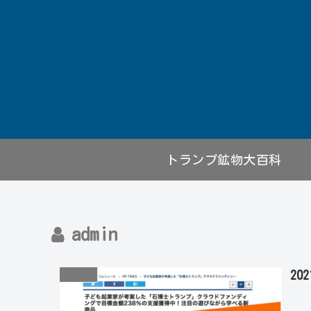
トランプ鉱物大百科
admin
2
掲載実績