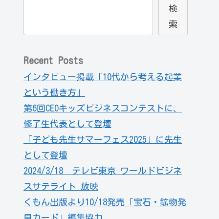
検
索
Recent Posts
インタビュー掲載「10代から考える起業
という働き方」
第6回CEOキッズビジネスコンテストに、
修了生代表として登壇
「子ども先生サマーフェス2025」に先生
として登壇
2024/3/18 テレビ東京 ワールドビジネ
スサテライト 放映
くもん出版より10/18発売「宝石・鉱物発
見カード」編集協力